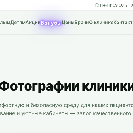
🕒 Пн-Пт 09:00-21:
слым
Детям
Акции
Цены
Врачи
О клинике
Контак
Бонусы
Фотографии клиник
фортную и безопасную среду для наших пациент
вание и уютные кабинеты — залог качественного 