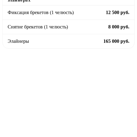
Фиксация брекетов (1 челюсть)
12 500 руб.
Снятие брекетов (1 челюсть)
8 000 руб.
Элайнеры
165 000 руб.
Запишитесь на
консультацию
Оставьте свои данные, и наш администратор свяжется с вами
в течение 10 минут для подбора удобного времени.
+7 (495) 775-85-66
Пн–Пт: 09:00 – 21:00, Сб: 09:00 – 19:00
Вскр: Выходной