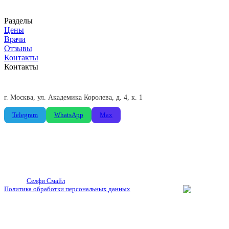
ООО «Доктор Петрофф»
ИНН 7716661406
Разделы
Цены
Врачи
Отзывы
Контакты
Контакты
+7 (495) 775-85-66
Пн-Пт: 09:00-21:00, Сб: 09:00-19:00
г. Москва, ул. Академика Королева, д. 4, к. 1
Telegram
WhatsApp
Max
© 2026
Селфи Смайл
. Все права защищены.
Политика обработки персональных данных