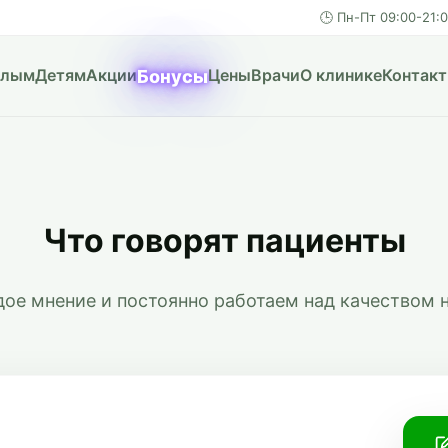
🕒 Пн-Пт 09:00-21:
слым
Детям
Акции
Цены
Врачи
О клинике
Контак
Бонусы
Что говорят пациенты
ое мнение и постоянно работаем над качеством н