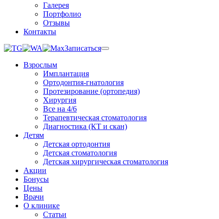
Галерея
Портфолио
Отзывы
Контакты
Записаться
Взрослым
Имплантация
Ортодонтия-гнатология
Протезирование (ортопедия)
Хирургия
Все на 4/6
Терапевтическая стоматология
Диагностика (КТ и скан)
Детям
Детская ортодонтия
Детская стоматология
Детская хирургическая стоматология
Акции
Бонусы
Цены
Врачи
О клинике
Статьи