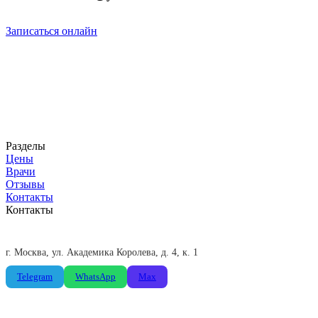
Записаться онлайн
Селфи Смайл
Стоматологическая клиника в Москве. Современное
оборудование и команда экспертов для вашей идеальной
улыбки.
ООО «Доктор Петрофф»
ИНН 7716661406
Разделы
Цены
Врачи
Отзывы
Контакты
Контакты
+7 (495) 775-85-66
Пн-Пт: 09:00-21:00, Сб: 09:00-19:00
г. Москва, ул. Академика Королева, д. 4, к. 1
Telegram
WhatsApp
Max