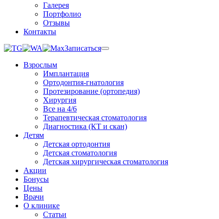
Галерея
Портфолио
Отзывы
Контакты
Записаться
Взрослым
Имплантация
Ортодонтия-гнатология
Протезирование (ортопедия)
Хирургия
Все на 4/6
Терапевтическая стоматология
Диагностика (КТ и скан)
Детям
Детская ортодонтия
Детская стоматология
Детская хирургическая стоматология
Акции
Бонусы
Цены
Врачи
О клинике
Статьи