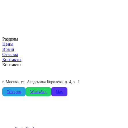
Стоматологическая клиника в Москве. Современное
оборудование и команда экспертов для вашей идеальной
улыбки.
ООО «Доктор Петрофф»
ИНН 7716661406
Разделы
Цены
Врачи
Отзывы
Контакты
Контакты
+7 (495) 775-85-66
Пн-Пт: 09:00-21:00, Сб: 09:00-19:00
г. Москва, ул. Академика Королева, д. 4, к. 1
Telegram
WhatsApp
Max