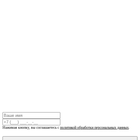
Или позвоните:
+7 (495) 775-85-66
Запишитесь на
консультацию
Оставьте свои данные, и наш администратор свяжется с вами
в течение 10 минут для подбора удобного времени.
+7 (495) 775-85-66
Пн–Пт: 09:00 – 21:00, Сб: 09:00 – 19:00
Вскр: Выходной
Нажимая кнопку, вы соглашаетесь с
политикой обработки персональных данных
.