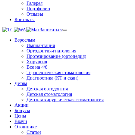
Галерея
Портфолио
Отзывы
Контакты
Записаться
Взрослым
Имплантация
Ортодонтия-гнатология
Протезирование (ортопедия)
Хирургия
Все на 4/6
Терапевтическая стоматология
Диагностика (КТ и скан)
Детям
Детская ортодонтия
Детская стоматология
Детская хирургическая стоматология
Акции
Бонусы
Цены
Врачи
О клинике
Статьи