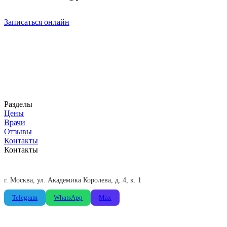
Записаться онлайн
Селфи Смайл
Стоматологическая клиника в Москве. Современное
оборудование и команда экспертов для вашей идеальной
улыбки.
ООО «Доктор Петрофф»
ИНН 7716661406
Разделы
Цены
Врачи
Отзывы
Контакты
Контакты
+7 (495) 775-85-66
Пн-Пт: 09:00-21:00, Сб: 09:00-19:00
г. Москва, ул. Академика Королева, д. 4, к. 1
Telegram
WhatsApp
Max