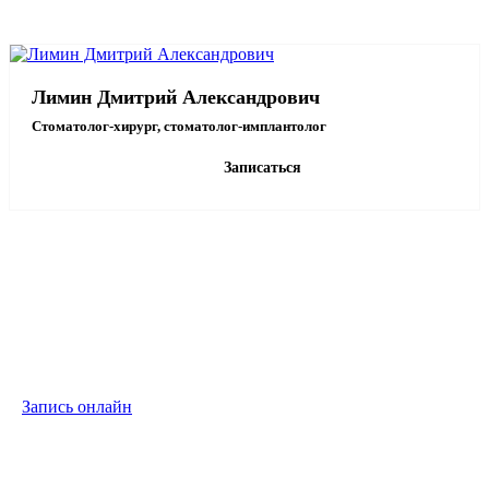
Лимин Дмитрий Александрович
Стоматолог-хирург, стоматолог-имплантолог
Записаться
Запись на приём
Выберите подходящего специалиста и удобное время для визита
Запись онлайн
Или позвоните:
+7 (495) 775-85-66