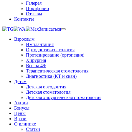
Галерея
Портфолио
Отзывы
Контакты
Записаться
Взрослым
Имплантация
Ортодонтия-гнатология
Протезирование (ортопедия)
Хирургия
Все на 4/6
Терапевтическая стоматология
Диагностика (КТ и скан)
Детям
Детская ортодонтия
Детская стоматология
Детская хирургическая стоматология
Акции
Бонусы
Цены
Врачи
О клинике
Статьи