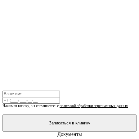
Запишитесь на
консультацию
Оставьте свои данные, и наш администратор свяжется с вами
в течение 10 минут для подбора удобного времени.
+7 (495) 775-85-66
Пн–Пт: 09:00 – 21:00, Сб: 09:00 – 19:00
Вскр: Выходной
Нажимая кнопку, вы соглашаетесь с
политикой обработки персональных данных
.
Записаться в клинику
Документы