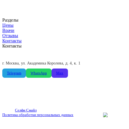
ООО «Доктор Петрофф»
ИНН 7716661406
Разделы
Цены
Врачи
Отзывы
Контакты
Контакты
+7 (495) 775-85-66
Пн-Пт: 09:00-21:00, Сб: 09:00-19:00
г. Москва, ул. Академика Королева, д. 4, к. 1
Telegram
WhatsApp
Max
© 2026
Селфи Смайл
. Все права защищены.
Политика обработки персональных данных